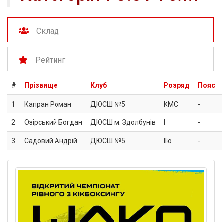
Склад
Рейтинг
#
Прізвище
Клуб
Розряд
Пояс
1
Капран Роман
ДЮСШ №5
КМС
-
2
Озірський Богдан
ДЮСШ м. Здолбунів
I
-
3
Садовий Андрій
ДЮСШ №5
IIю
-