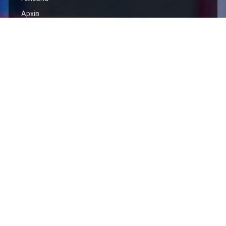
Архів
Організація
Контакти
Найближчі події
2026.09.01
Відкритий чемпіонат Тернопільської області з
кікбоксингу WAKO (кік-лайт, лайт-контакт)
присвячений пам’яті захисника України Богдана
ЯЦИШИНА
2026.09.01
Відкритий Кубок Хмельницької області з кікбоксингу
WAKO пам'яті захисника України Сергія Подоляна
Ми в соц. мережах