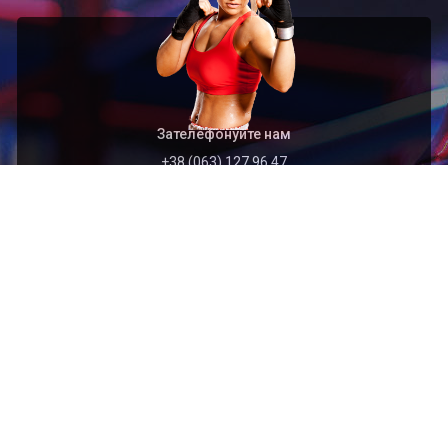
Зателефонуйте нам
+38 (063) 127 96 47
Швидкий перехід
Головна
Архів
Організація
Контакти
Найближчі події
2026.09.01
Відкритий чемпіонат Тернопільської області з